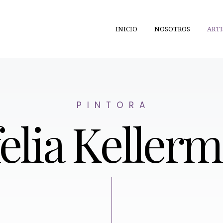
INICIO
NOSOTROS
ARTI
P I N T O R A
elia Keller