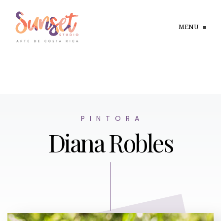
MENU
≡
P I N T O R A
Diana Robles