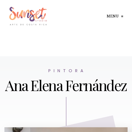
MENU
≡
P I N T O R A
Ana Elena Fernández