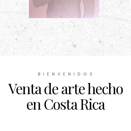
B I E N V E N I D O S
Venta de arte hecho
en Costa Rica